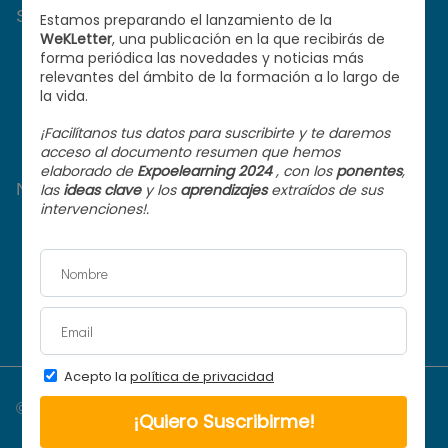
Sobre WeKAb
¿Qué hacemos?
Centro de ayuda
Contacto
Nuestros proyectos
SoyFormador.com
Tu información importa
Learning Advisors
© 2026 WekAb. Todos los derechos reservados