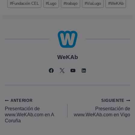
#
Fundación CEL
#
Lugo
#
trabajo
#
ViaLugo
#
WeKAb
WeKAb
Navegación
ANTERIOR
SIGUIENTE
Presentación de
Presentación de
de
www.WeKAb.com en A
www.WeKAb.com en Vigo
entradas
Coruña