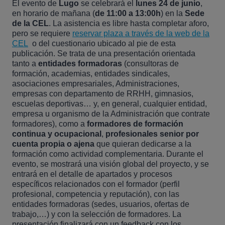
El evento de
Lugo
se celebrará el
lunes 24 de junio
,
en horario de mañana (
de 11:00 a 13:00h
) en la
Sede
de la CEL
. La asistencia es libre hasta completar aforo,
pero se requiere
reservar plaza a través de la web de la
CEL
o del cuestionario ubicado al pie de esta
publicación. Se trata de una presentación orientada
tanto a
entidades formadoras
(consultoras de
formación, academias, entidades sindicales,
asociaciones empresariales, Administraciones,
empresas con departamento de RRHH, gimnasios,
escuelas deportivas… y, en general, cualquier entidad,
empresa u organismo de la Administración que contrate
formadores), como a
formadores de formación
continua y ocupacional
,
profesionales senior por
cuenta propia o ajena
que quieran dedicarse a la
formación como actividad complementaria. Durante el
evento, se mostrará una visión global del proyecto, y se
entrará en el detalle de apartados y procesos
específicos relacionados con el formador (perfil
profesional, competencia y reputación), con las
entidades formadoras (sedes, usuarios, ofertas de
trabajo,…) y con la selección de formadores. La
presentación finalizará con un feedback con los