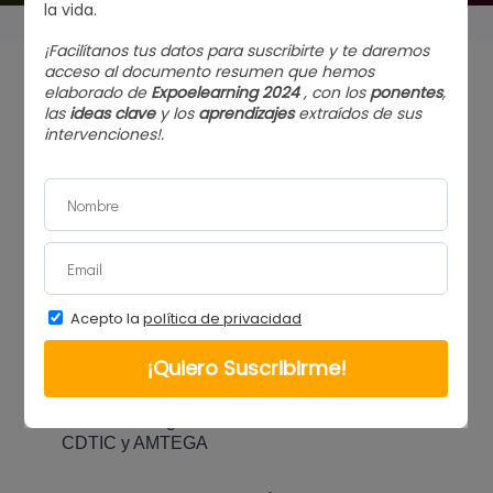
WeKAb.com: SOY FORMADOR… BUSCO
FORMADOR…
, bajo este título, realizamos una
pequeña gira de presentaciones por Galicia que se
unen a las realizadas anteriormente en Santiago de
Compostela y Valencia:
A CORUÑA
– 22/06/2015 (10-12h) – Aula CeMIT
de Eiris – Organizada en colaboración con el
CDTIC
y
AMTEGA
LUGO
– 24/06/2015 (11-13h) – Sede de la CEL –
Organizada en colaboración con la
Fundación CEL
VIGO
– 30/06/2015 (16-18h) – Aula CeMIT de Vigo
– Organizada en colaboración con el CDTIC y
AMTEGA
OURENSE
– 01/07/2015 (10-12h) – Aula CeMIT de
Ourense – Organizada en colaboración con el
CDTIC y AMTEGA