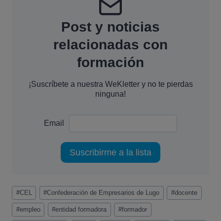
Post y noticias
relacionadas con
formación
¡Suscríbete a nuestra WeKletter y no te pierdas
ninguna!
Email
Etiquetas
#
CEL
#
Confederación de Empresarios de Lugo
#
docente
de
la
#
empleo
#
entidad formadora
#
formador
entrada: