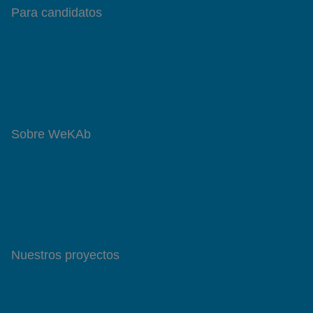
Para candidatos
Ofertas de trabajo
CV Digital
Reputación profesional
Sobre WeKAb
¿Qué hacemos?
Centro de ayuda
Contacto
Nuestros proyectos
SoyFormador.com
Tu información importa