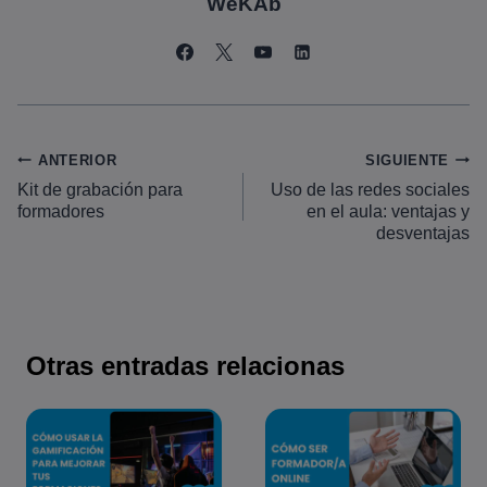
WeKAb
Navegación
ANTERIOR
SIGUIENTE
Kit de grabación para
Uso de las redes sociales
de
formadores
en el aula: ventajas y
entradas
desventajas
Otras entradas relacionas