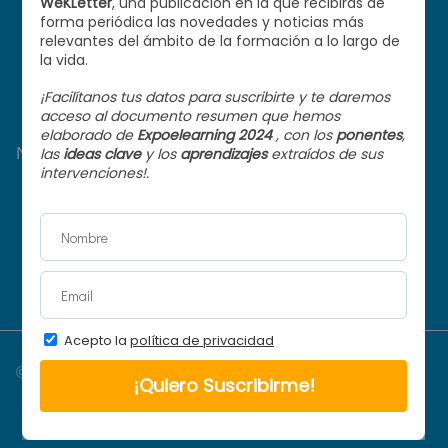
¿Qué hacemos?
Centro de ayuda
Contacto
Nuestros proyectos
SoyFormador.com
Tu información importa
Learning Advisors
© 2026 WekAb. Todos los derechos reservados
Aviso legal
|
Política de privacidad
|
Política de Cookies