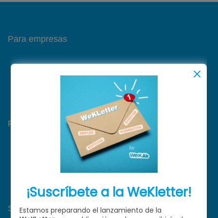
Para empresas
Bolsa de candidatos
Publicación de ofertas
Gestión de sedes
Para candidatos
Ofertas de trabajo
CV Digital
Reputación profesional
Sobre WeKAb