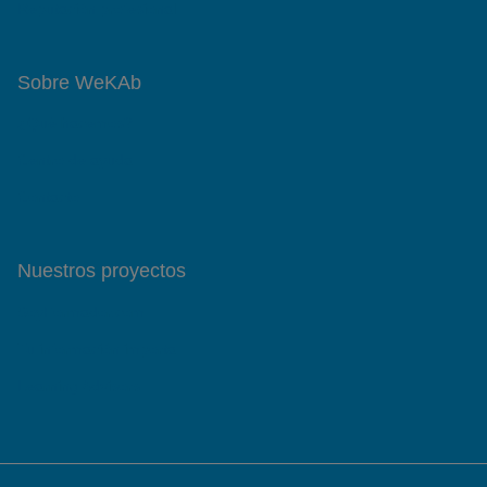
Reputación profesional
Sobre WeKAb
¿Qué hacemos?
Centro de ayuda
Contacto
Nuestros proyectos
SoyFormador.com
Tu información importa
Learning Advisors