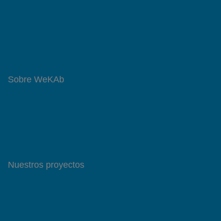
Ofertas de trabajo
CV Digital
Reputación profesional
Sobre WeKAb
¿Qué hacemos?
Centro de ayuda
Contacto
Nuestros proyectos
SoyFormador.com
Tu información importa
Learning Advisors