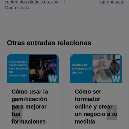
entradas
contenidos didácticos, con
aprendizaje
María Costa
Otras entradas relacionas
Cómo usar la
Cómo ser
gamificación
formador
para mejorar
online y crear
tus
un negocio a tu
formaciones
medida