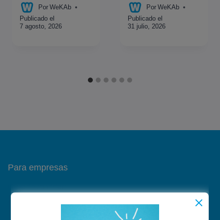
Por
WeKAb
Por
WeKAb
Publicado el
Publicado el
7 agosto, 2026
31 julio, 2026
Para empresas
Bolsa de candidatos
Publicación de ofertas
Gestión de sedes