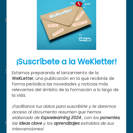
Para candidatos
Ofertas de trabajo
CV Digital
Reputación profesional
Sobre WeKAb
¿Qué hacemos?
Centro de ayuda
Contacto
Nuestros proyectos